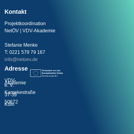
Kontakt
Projektkoordination
NetÖV | VDV-Akademie
Stefanie Menke
T: 0221 579 79 167
info@netoev.de
Adresse
VDV-
Akademie
e. V.
Kamekestraße
37-39
50672
Köln